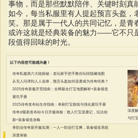
事物，而是那些默默陪伴、关键时刻真
如今，每当私服里有人提起预言头盔，
笑。那是属于一代人的共同记忆，是青
或许这就是经典装备的魅力——它不只
段值得回味的时光。
以下内容您可能感兴趣！
传奇私服第六大陆探秘：老玩家手把手教你玩转隐藏地图
从无人问津到人人追捧，预言头盔如何逆袭成为传奇经典？
2025传奇新服开荒指南：全网最全打宝地图解析+装备锻造
避坑手册
2025传奇发布站生存指南：单刷打宝路线与强化避坑手册
深度解
传奇sf最新发布站今日开服体验：散人打宝逆袭记，玩法创
与打
新+装备锻造攻略
单职业传奇新开服实测：一人一职业打宝爽，装备锻造系统
深度体验