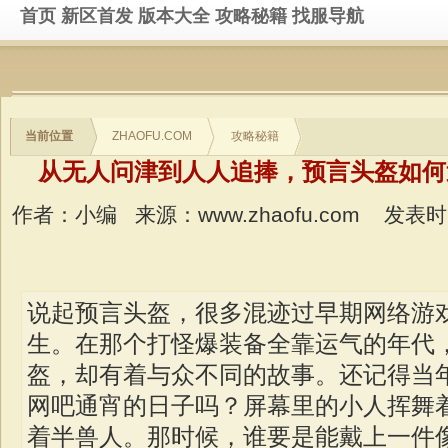
首页
新区首发
版本大全
攻略秘籍
找服导航
当前位置
ZHAOFU.COM
攻略秘籍
从无人问津到人人追捧，预言头盔如何
作者：小编
来源：www.zhaofu.com
发表时间：
说起预言头盔，很多混迹过早期网络游
生。在那个打怪爆装备全靠运气的年代
盔，却有着与众不同的故事。还记得当
网吧通宵的日子吗？屏幕里的小人挥舞
着半兽人。那时候，谁要是能戴上一件