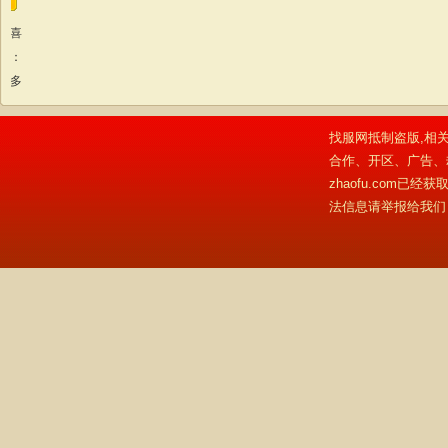
我喜
欢：
更多
找服网抵制盗版,相关
合作、开区、广告、
zhaofu.com
法信息请举报给我们